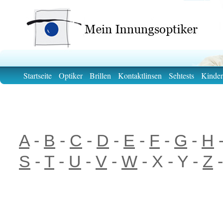
Startseite
Optiker
Brillen
Kontaktlinsen
Sehtests
Kinder
A
-
B
-
C
-
D
-
E
-
F
-
G
-
H
S
-
T
-
U
-
V
-
W
- X - Y -
Z
-